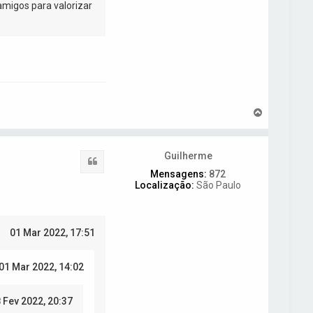
amigos para valorizar
V
o
l
t
Guilherme
a
Citar
r
Mensagens:
872
a
Localização:
São Paulo
o
t
o
p
01 Mar 2022, 17:51
o
01 Mar 2022, 14:02
 Fev 2022, 20:37