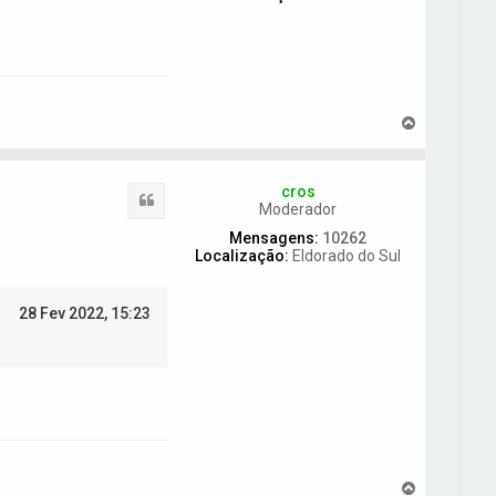
o
t
o
p
o
V
o
l
t
cros
a
Citar
Moderador
r
a
Mensagens:
10262
o
Localização:
Eldorado do Sul
t
o
p
28 Fev 2022, 15:23
o
V