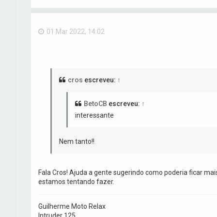
01 Mar 2022, 14:02
cros
escreveu:
↑
BetoCB
escreveu:
↑
interessante
Nem tanto!!
Fala Cros! Ajuda a gente sugerindo como poderia ficar mai
estamos tentando fazer.
Guilherme Moto Relax
Intruder 125