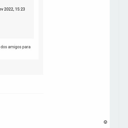
ev 2022, 15:23
s dos amigos para
V
o