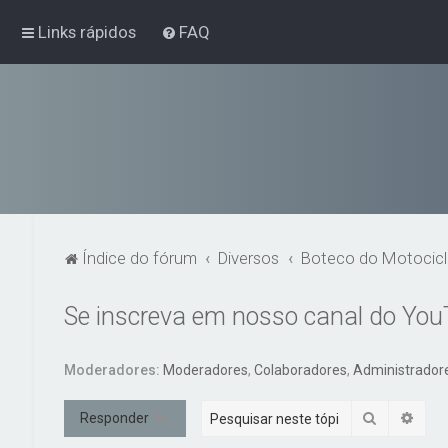
Links rápidos
FAQ
Índice do fórum
Diversos
Boteco do Motocicl
Se inscreva em nosso canal do Yo
Moderadores:
Moderadores
,
Colaboradores
,
Administrador
Pesquisar
Pesq
Responder