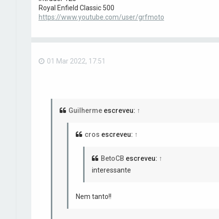
Royal Enfield Classic 500
https://www.youtube.com/user/grfmoto
01 Mar 2022, 17:51
Guilherme
escreveu:
↑
cros
escreveu:
↑
BetoCB
escreveu:
↑
interessante
Nem tanto!!