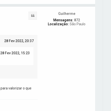
o
l
t
Guilherme
a
Citar
r
Mensagens:
872
a
Localização:
São Paulo
o
t
o
p
28 Fev 2022, 20:37
o
28 Fev 2022, 15:23
para valorizar o que