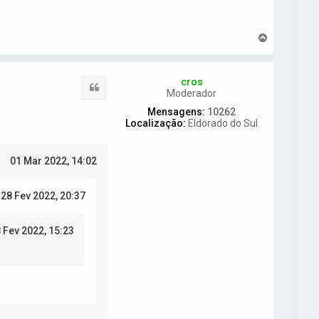
V
o
l
t
cros
a
Citar
Moderador
r
a
Mensagens:
10262
o
Localização:
Eldorado do Sul
t
o
p
01 Mar 2022, 14:02
o
28 Fev 2022, 20:37
 Fev 2022, 15:23