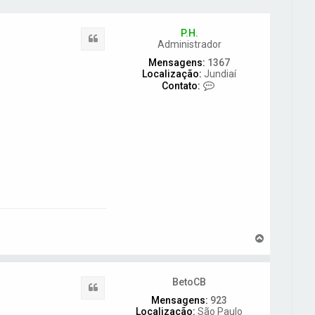
P.H.
Citar
Administrador
Mensagens:
1367
Localização:
Jundiaí
C
Contato:
o
n
t
a
t
o
P
.
H
.
V
o
l
t
BetoCB
a
Citar
r
Mensagens:
923
a
Localização:
São Paulo