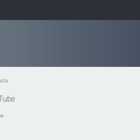
ista
uTube
es
uisa avançada