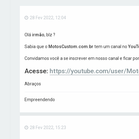
28 Fev 2022, 12:04
Olá
irmão
, blz ?
Sabia que o
MotosCustom.com.br
tem um canal no
YouT
Convidamos você a se inscrever em nosso canal e ficar p
Acesse:
https://youtube.com/user/Mo
Abraços
Empreendendo
28 Fev 2022, 15:23